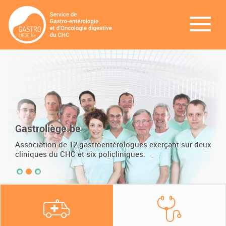
Gastroliège.be
Association de 12 gastroentérologues exerçant sur deux
cliniques du CHC et six policliniques.
•
•
•