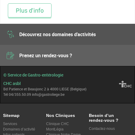
Plus d'info
Découvrez nos domaines d’activités
Prenez un rendez-vous ?
© Service de Gastro-entérologie
CHC asbl
Bd Patience et Beaujonc 2 à 4000 LIEGE (Belgique)
Tél 04/355.50.09 info@gastroliege.be
Sitemap
Nos Cliniques
Besoin d’un
rendez-vous ?
Services
Clinique CHC
Contactez-nous
Domaines d’activité
MontLégia
Infos patients
Clinique Notre Dame