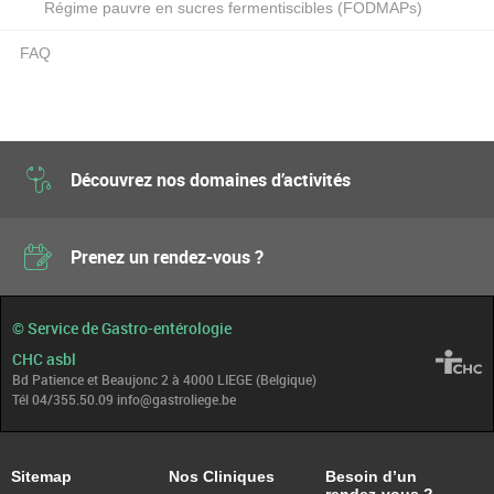
Régime pauvre en sucres fermentiscibles (FODMAPs)
FAQ
Découvrez nos domaines d’activités
Prenez un rendez-vous ?
© Service de Gastro-entérologie
CHC asbl
Bd Patience et Beaujonc 2 à 4000 LIEGE (Belgique)
Tél 04/355.50.09 info@gastroliege.be
Sitemap
Nos Cliniques
Besoin d’un
rendez-vous ?