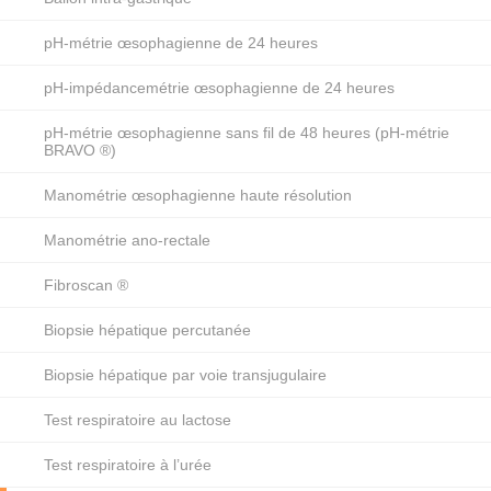
l’Aminopyrine avec un peu d’eau. Vous patienterez
soixante minutes (vous devez alors rester à jeun et
pH-métrie œsophagienne de 24 heures
au repos) puis vous devrez souffler dans deux autres
tubes.
pH-impédancemétrie œsophagienne de 24 heures
Trente minutes plus tard, soit nonante minutes après
le début du test, vous soufflerez encore une fois
pH-métrie œsophagienne sans fil de 48 heures (pH-métrie
dans deux autres tubes.
BRAVO ®)
QUELLES SONT LES ALTERNATIVES ?
Manométrie œsophagienne haute résolution
L’évaluation fonctionnelle du foie peut également se faire
Manométrie ano-rectale
par des techniques biologiques (prise de sang) et
scintigraphiques, voire radiologiques.
Fibroscan ®
REMARQUES IMPORTANTES
Biopsie hépatique percutanée
Ces fiches ont été établies à partir des recommandations
Biopsie hépatique par voie transjugulaire
des sociétés savantes reconnues. Elles ne remplacent pas
l’information délivrée par votre médecin. N’hésitez pas à lui
Test respiratoire au lactose
poser les questions que vous souhaitez.
Test respiratoire à l’urée