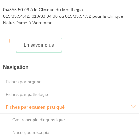
04/355.50.09 à la Clinique du MontLegia
019/33.94.42, 019/33.94.90 ou 019/33.94.92 pour la Clinique
Notre-Dame à Waremme
En savoir plus
POURQUOI RÉALISER UN TEST RESPIRATOIRE À
L’AMINOPYRINE ?
Navigation
Le test respiratoire à l’Aminopyrine est une mesure
spécifique de l’activité microsomiale du foie. Elle reflète la
Fiches par organe
réserve hépatocellulaire, dont l’altération est directement
liée à la gravité d’une atteinte hépatique quelqu’en soit sa
Fiches par pathologie
nature. Il permet d’obtenir des indices pronostiques d’une
hépatopathie.
Fiches par examen pratiqué
Ses principales indications sont la cirrhose, l’éthylisme et
Gastroscopie diagnostique
les bilans pré-greffe et post-greffe hépatique. Il est un bon
témoin de la réserve fonctionnelle, mais également de la
Naso-gastroscopie