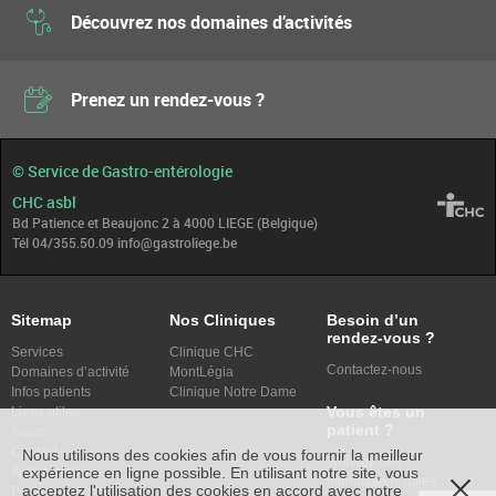
Découvrez nos domaines d’activités
Prenez un rendez-vous ?
© Service de Gastro-entérologie
CHC asbl
Bd Patience et Beaujonc 2 à 4000 LIEGE (Belgique)
Tél 04/355.50.09 info@gastroliege.be
Sitemap
Nos Cliniques
Besoin d’un
rendez-vous ?
Services
Clinique CHC
Contactez-nous
Domaines d’activité
MontLégia
Infos patients
Clinique Notre Dame
Vous êtes un
Liens utiles
patient ?
News
Contact
Nous utilisons des cookies afin de vous fournir la meilleur
Trouvez des
Aide alcool
expérience en ligne possible. En utilisant notre site, vous
informations utiles
acceptez l'utilisation des cookies en accord avec notre
Politique de