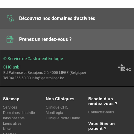
Découvrez nos domaines d’activités
Prenez un rendez-vous ?
© Service de Gastro-entérologie
CHC asbl
Bd Patience et Beaujonc 2 à 4000 LIEGE (Belgique)
Tél 04/355.50.09 info@gastroliege.be
Sitemap
Nos Cliniques
Besoin d’un
rendez-vous ?
Services
Clinique CHC
Contactez-nous
Domaines d’activité
MontLégia
Infos patients
Clinique Notre Dame
Vous êtes un
Liens utiles
patient ?
News