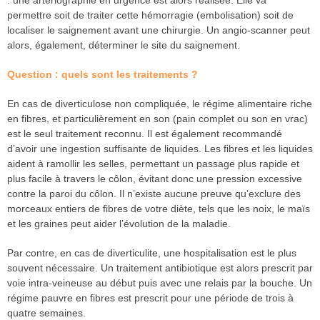
: une artériographie en urgence est alors réalisée. Elle va
permettre soit de traiter cette hémorragie (embolisation) soit de
localiser le saignement avant une chirurgie. Un angio-scanner peut
alors, également, déterminer le site du saignement.
Question : quels sont les traitements ?
En cas de diverticulose non compliquée, le régime alimentaire riche
en fibres, et particulièrement en son (pain complet ou son en vrac)
est le seul traitement reconnu. Il est également recommandé
d’avoir une ingestion suffisante de liquides. Les fibres et les liquides
aident à ramollir les selles, permettant un passage plus rapide et
plus facile à travers le côlon, évitant donc une pression excessive
contre la paroi du côlon. Il n’existe aucune preuve qu’exclure des
morceaux entiers de fibres de votre diète, tels que les noix, le maïs
et les graines peut aider l’évolution de la maladie.
Par contre, en cas de diverticulite, une hospitalisation est le plus
souvent nécessaire. Un traitement antibiotique est alors prescrit par
voie intra-veineuse au début puis avec une relais par la bouche. Un
régime pauvre en fibres est prescrit pour une période de trois à
quatre semaines.