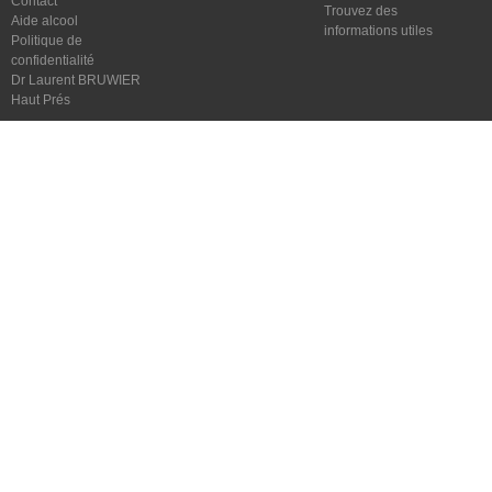
Contact
Trouvez des
Aide alcool
informations utiles
Politique de
confidentialité
Dr Laurent BRUWIER
Haut Prés