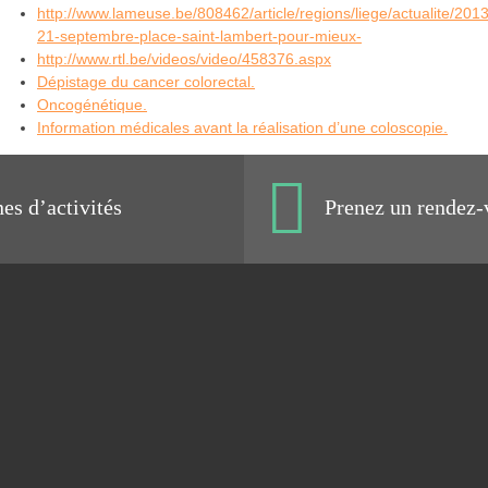
http://www.lameuse.be/808462/article/regions/liege/actualite/2013
21-septembre-place-saint-lambert-pour-mieux-
http://www.rtl.be/videos/video/458376.aspx
Dépistage du cancer colorectal.
Oncogénétique.
Information médicales avant la réalisation d’une coloscopie.
s d’activités
Prenez un rendez-