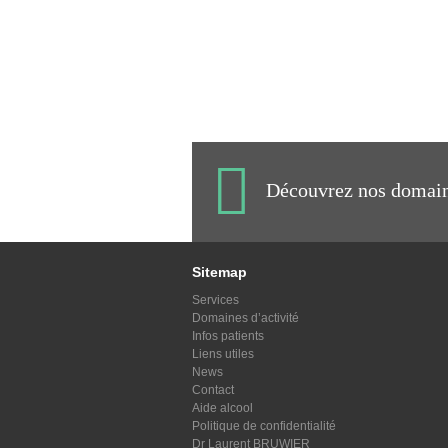
Découvrez nos domaine
Sitemap
Services
Domaines d’activité
Infos patients
Liens utiles
News
Contact
Aide alcool
Politique de confidentialité
Dr Laurent BRUWIER