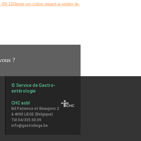
-09-10/liege-un-colon-geant-a-visiter-le-
vous ?
© Service de Gastro-
entérologie
CHC asbl
Bd Patience et Beaujonc 2
à 4000 LIEGE (Belgique)
Tél 04/355.50.09
info@gastroliege.be