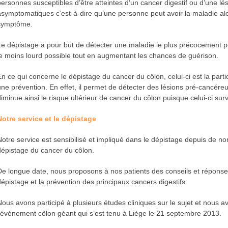
personnes susceptibles d’être atteintes d’un cancer digestif ou d’une l
asymptomatiques c’est-à-dire qu’une personne peut avoir la maladie al
symptôme.
Le dépistage a pour but de détecter une maladie le plus précocement pos
le moins lourd possible tout en augmentant les chances de guérison.
En ce qui concerne le dépistage du cancer du côlon, celui-ci est la part
une prévention. En effet, il permet de détecter des lésions pré-cancéreus
diminue ainsi le risque ultérieur de cancer du côlon puisque celui-ci surv
Notre service et le dépistage
Notre service est sensibilisé et impliqué dans le dépistage depuis de
dépistage du cancer du côlon.
De longue date, nous proposons à nos patients des conseils et réponses
dépistage et la prévention des principaux cancers digestifs.
Nous avons participé à plusieurs études cliniques sur le sujet et nous avo
l’événement côlon géant qui s’est tenu à Liège le 21 septembre 2013.