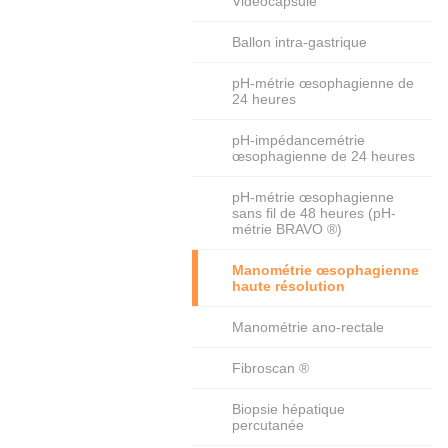
Vidéocapsule
Ballon intra-gastrique
pH-métrie œsophagienne de
24 heures
pH-impédancemétrie
œsophagienne de 24 heures
pH-métrie œsophagienne
sans fil de 48 heures (pH-
métrie BRAVO ®)
Manométrie œsophagienne
haute résolution
Manométrie ano-rectale
Fibroscan ®
Biopsie hépatique
percutanée