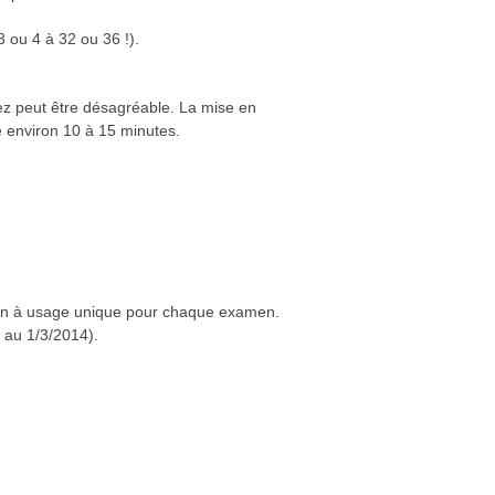
 ou 4 à 32 ou 36 !).
nez peut être désagréable. La mise en
e environ 10 à 15 minutes.
ction à usage unique pour chaque examen.
 au 1/3/2014).
ions fonctionnelles du tube digestif,