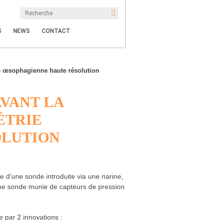
S
NEWS
CONTACT
ie œsophagienne haute résolution
VANT LA
ÉTRIE
OLUTION
e d’une sonde introduite via une narine,
d’une sonde munie de capteurs de pression
 par 2 innovations :