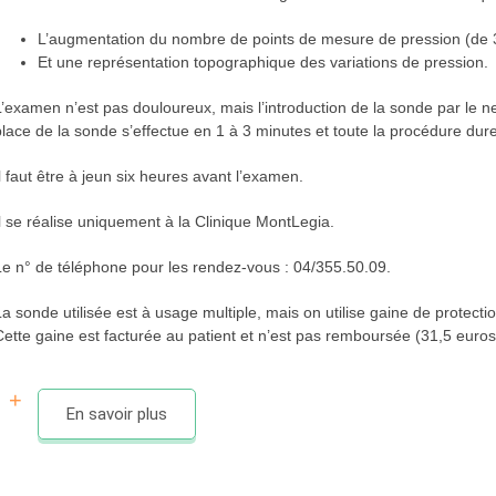
L’augmentation du nombre de points de mesure de pression (de 3
Et une représentation topographique des variations de pression.
L’examen n’est pas douloureux, mais l’introduction de la sonde par le 
place de la sonde s’effectue en 1 à 3 minutes et toute la procédure dur
Il faut être à jeun six heures avant l’examen.
Il se réalise uniquement à la Clinique MontLegia.
Le n° de téléphone pour les rendez-vous : 04/355.50.09.
La sonde utilisée est à usage multiple, mais on utilise gaine de prote
Cette gaine est facturée au patient et n’est pas remboursée (31,5 euros
En savoir plus
La manométrie œsophagienne se pratique dans le centre d’explorat
à la Clinique du MontLegia.