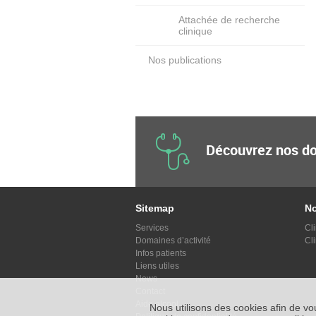
Attachée de recherche
clinique
Nos publications
Découvrez nos do
Sitemap
No
Services
Cl
Domaines d’activité
Cl
Infos patients
Liens utiles
News
Contact
Aide alcool
Nous utilisons des cookies afin de vous