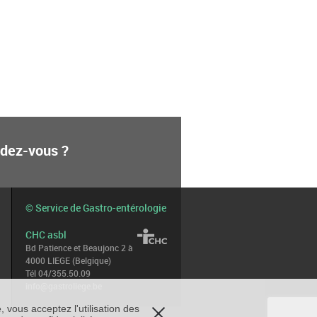
ndez-vous ?
© Service de Gastro-entérologie
CHC asbl
Bd Patience et Beaujonc 2 à
4000 LIEGE (Belgique)
Tél 04/355.50.09
info@gastroliege.be
, vous acceptez l'utilisation des