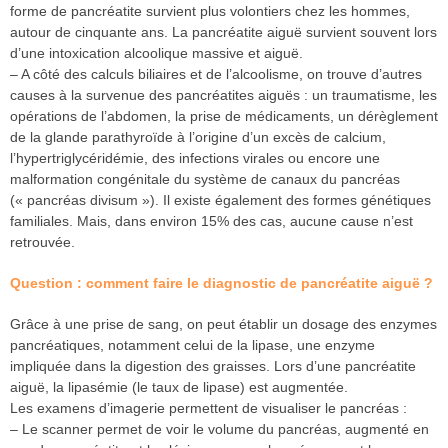
forme de pancréatite survient plus volontiers chez les hommes,
autour de cinquante ans. La pancréatite aiguë survient souvent lors
d’une intoxication alcoolique massive et aiguë.
– A côté des calculs biliaires et de l’alcoolisme, on trouve d’autres
causes à la survenue des pancréatites aiguës : un traumatisme, les
opérations de l’abdomen, la prise de médicaments, un dérèglement
de la glande parathyroïde à l’origine d’un excès de calcium,
l’hypertriglycéridémie, des infections virales ou encore une
malformation congénitale du système de canaux du pancréas
(« pancréas divisum »). Il existe également des formes génétiques
familiales. Mais, dans environ 15% des cas, aucune cause n’est
retrouvée.
Question : comment faire le diagnostic de pancréatite aiguë ?
Grâce à une prise de sang, on peut établir un dosage des enzymes
pancréatiques, notamment celui de la lipase, une enzyme
impliquée dans la digestion des graisses. Lors d’une pancréatite
aiguë, la lipasémie (le taux de lipase) est augmentée.
Les examens d’imagerie permettent de visualiser le pancréas :
– Le scanner permet de voir le volume du pancréas, augmenté en