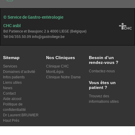
© Service de Gastro-entérologie
CHC asbl
Bd Patience et Beaujonc 2 à 4000 LIEGE (Belgique)
Tél 04/355.50.09 info@gastroliege.be
Sitemap
Nos Cliniques
Besoin d’un
rendez-vous ?
Services
Clinique CHC
Contactez-nous
Domaines d’activité
MontLégia
Infos patients
Clinique Notre Dame
Vous êtes un
Liens utiles
patient ?
News
Contact
Trouvez des
Aide alcool
informations utiles
Politique de
confidentialité
Dr Laurent BRUWIER
Haut Prés