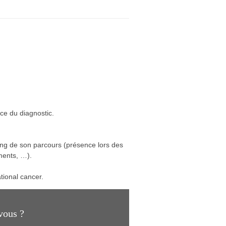
nce du diagnostic.
ong de son parcours (présence lors des
ments, …).
tional cancer.
vous ?