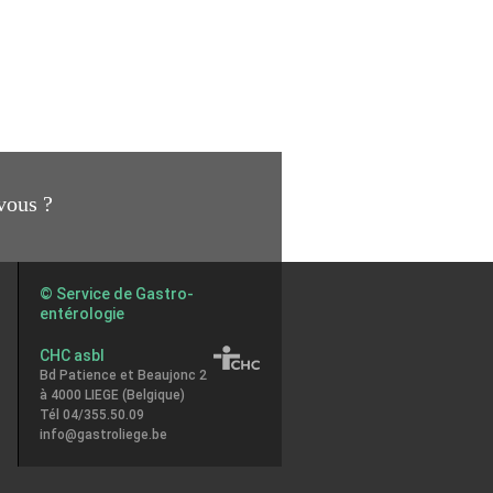
vous ?
© Service de Gastro-
entérologie
CHC asbl
Bd Patience et Beaujonc 2
à 4000 LIEGE (Belgique)
Tél 04/355.50.09
info@gastroliege.be