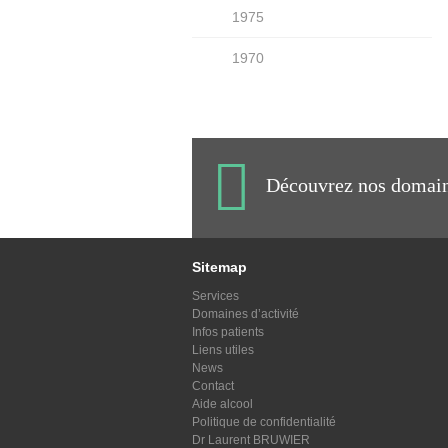
1975
1970
Découvrez nos domaine
Sitemap
Services
Domaines d’activité
Infos patients
Liens utiles
News
Contact
Aide alcool
Politique de confidentialité
Dr Laurent BRUWIER