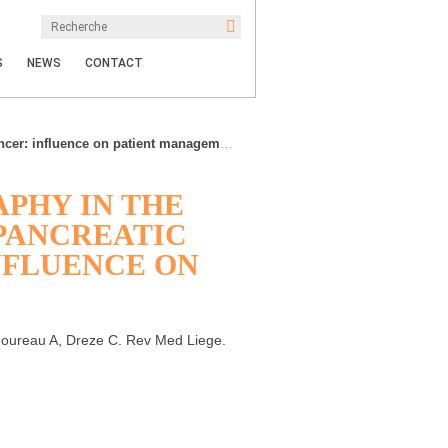
S
NEWS
CONTACT
er: influence on patient management.
PHY IN THE
 PANCREATIC
NFLUENCE ON
 Moureau A, Dreze C. Rev Med Liege.