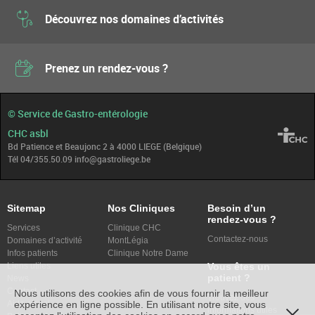
Découvrez nos domaines d’activités
Prenez un rendez-vous ?
© Service de Gastro-entérologie
CHC asbl
Bd Patience et Beaujonc 2 à 4000 LIEGE (Belgique)
Tél 04/355.50.09 info@gastroliege.be
Sitemap
Nos Cliniques
Besoin d’un
rendez-vous ?
Services
Clinique CHC
Contactez-nous
Domaines d’activité
MontLégia
Infos patients
Clinique Notre Dame
Vous êtes un
Liens utiles
patient ?
News
Contact
Nous utilisons des cookies afin de vous fournir la meilleur
Trouvez des
expérience en ligne possible. En utilisant notre site, vous
Aide alcool
informations utiles