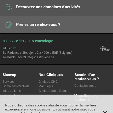
Découvrez nos domaines d’activités
Prenez un rendez-vous ?
© Service de Gastro-entérologie
CHC asbl
Bd Patience et Beaujonc 2 à 4000 LIEGE (Belgique)
Tél 04/355.50.09 info@gastroliege.be
Sitemap
Nos Cliniques
Besoin d’un
rendez-vous ?
Services
Clinique CHC
Contactez-nous
Domaines d’activité
MontLégia
Infos patients
Clinique Notre Dame
Vous êtes un
Liens utiles
patient ?
News
Contact
Nous utilisons des cookies afin de vous fournir la meilleur
Trouvez des
expérience en ligne possible. En utilisant notre site, vous
Aide alcool
informations utiles