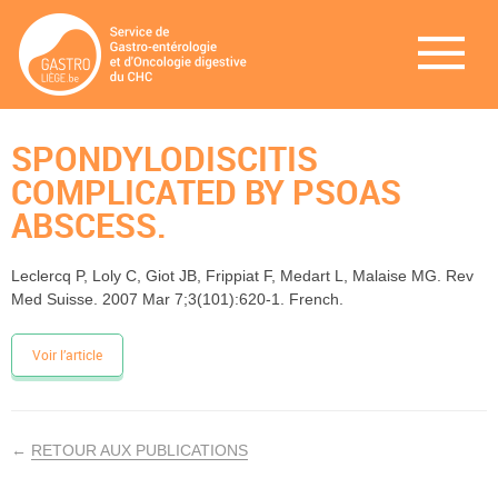
SPONDYLODISCITIS
COMPLICATED BY PSOAS
ABSCESS.
Leclercq P, Loly C, Giot JB, Frippiat F, Medart L, Malaise MG. Rev
Med Suisse. 2007 Mar 7;3(101):620-1. French.
Voir l’article
←
RETOUR AUX PUBLICATIONS